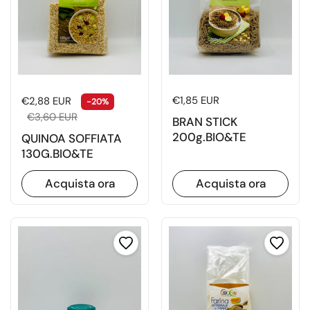
Prezzo di listino
Prezzo di vendita
Prezzo di listino
€1,85 EUR
€2,88 EUR
-20%
€3,60 EUR
BRAN STICK
200g.BIO&TE
QUINOA SOFFIATA
130G.BIO&TE
Acquista ora
Acquista ora