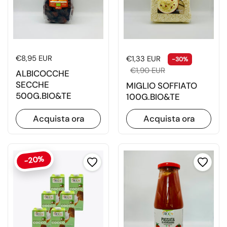
Prezzo di listino
€8,95 EUR
Prezzo di listino
Prezzo di
€1,33 EUR
-30%
€1,90 EUR
ALBICOCCHE
SECCHE
MIGLIO SOFFIATO
500G.BIO&TE
100G.BIO&TE
Acquista ora
Acquista ora
-20%