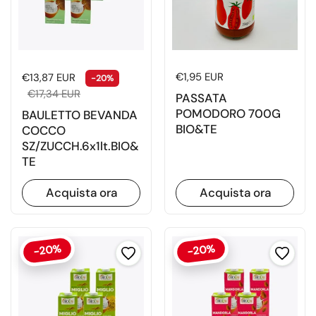
Prezzo di listino
Prezzo di vendita
Prezzo di listino
€1,95 EUR
€13,87 EUR
-20%
€17,34 EUR
PASSATA
POMODORO 700G
BAULETTO BEVANDA
BIO&TE
COCCO
SZ/ZUCCH.6x1lt.BIO&
TE
Acquista ora
Acquista ora
-20%
-20%