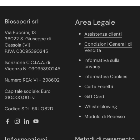
Biosapori srl
Area Legale
Via Puccini, 13
Assistenza clienti
36022 S. Giuseppe di
Condizioni Generali di
Cassola (VI)
Vendita
P.IVA 03095390245
Informativa sulla
Iscrizione C.C.I.A.A. di
privacy
Vicenza N. 03095390245
Informativa Cookies
Numero REA: VI - 298602
Carta Fedeltà
Capitale sociale: Euro
Gift Card
310.000,00 i.v.
Whistelblowing
Codice SDI: 5RUO82D
Modulo di Recesso
Facebook
Instagram
LinkedIn
YouTube
Informazioni
Metodi di pagamento