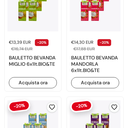
Prezzo di listino
Prezzo di vendita
Prezzo di listino
Prezzo d
€13,39 EUR
€14,30 EUR
-20%
-20%
€16,74 EUR
€17,88 EUR
BAULETTO BEVANDA
BAULETTO BEVANDA
MIGLIO 6x1lt.BIO&TE
MANDORLA
6x1lt.BIO&TE
Acquista ora
Acquista ora
-20%
-20%