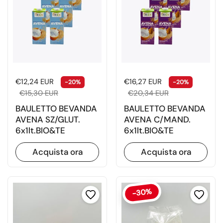
Prezzo di listino
Prezzo di vendita
Prezzo di listino
Prezzo d
€12,24 EUR
€16,27 EUR
-20%
-20%
€15,30 EUR
€20,34 EUR
BAULETTO BEVANDA
BAULETTO BEVANDA
AVENA SZ/GLUT.
AVENA C/MAND.
6x1lt.BIO&TE
6x1lt.BIO&TE
Acquista ora
Acquista ora
-30%