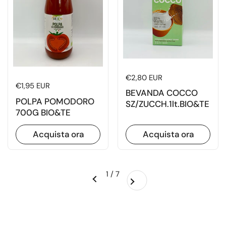
Prezzo di listino
€2,80 EUR
Prezzo di listino
€1,95 EUR
BEVANDA COCCO
POLPA POMODORO
SZ/ZUCCH.1lt.BIO&TE
700G BIO&TE
Acquista ora
Acquista ora
Successivo
1 / 7
Precedente