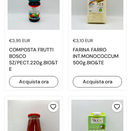
Prezzo di listino
€3,95 EUR
Prezzo di listino
€3,10 EUR
COMPOSTA FRUTTI
FARINA FARRO
BOSCO
INT.MONOCOCCUM
SZ/PECT.220g.BIO&T
500g.BIO&TE
E
Acquista ora
Acquista ora