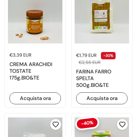
Prezzo di listino
€3,39 EUR
Prezzo di listino
Prezzo di 
€1,79 EUR
-30%
€2,55 EUR
CREMA ARACHIDI
TOSTATE
FARINA FARRO
175g.BIO&TE
SPELTA
500g.BIO&TE
Acquista ora
Acquista ora
-40%