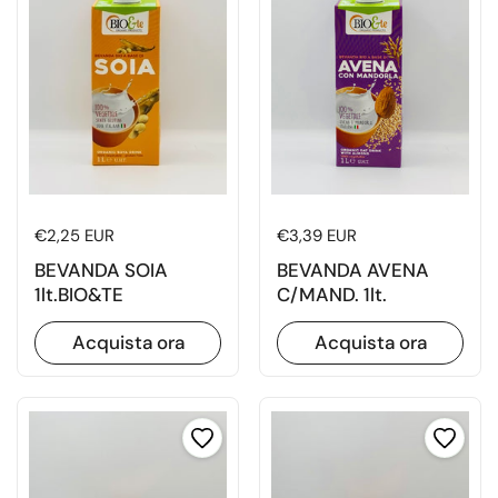
Prezzo di listino
€2,25 EUR
Prezzo di listino
€3,39 EUR
BEVANDA SOIA
BEVANDA AVENA
1lt.BIO&TE
C/MAND. 1lt.
Acquista ora
Acquista ora