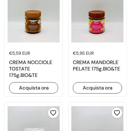
Prezzo di listino
€5,59 EUR
Prezzo di listino
€5,95 EUR
CREMA NOCCIOLE
CREMA MANDORLE
TOSTATE
PELATE 175g.BIO&TE
175g.BIO&TE
Acquista ora
Acquista ora