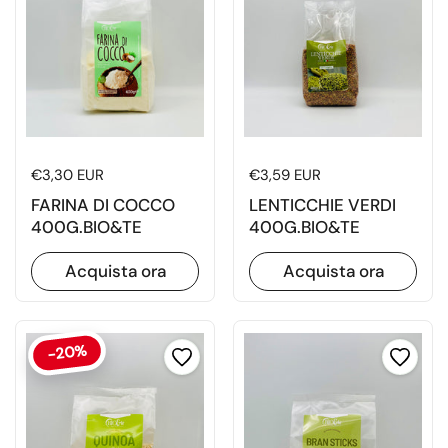
Prezzo di listino
€3,30 EUR
Prezzo di listino
€3,59 EUR
FARINA DI COCCO
LENTICCHIE VERDI
400G.BIO&TE
400G.BIO&TE
Acquista ora
Acquista ora
-20%