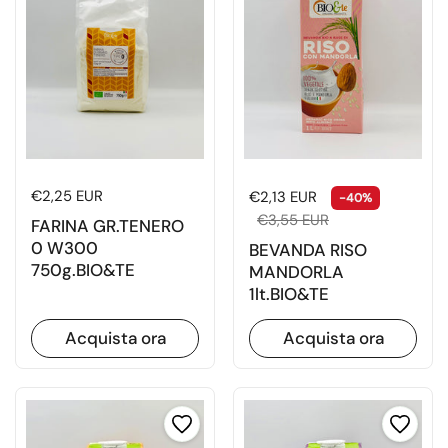
Prezzo di listino
€2,25 EUR
Prezzo di listino
Prezzo di
€2,13 EUR
-40%
€3,55 EUR
FARINA GR.TENERO
0 W300
BEVANDA RISO
750g.BIO&TE
MANDORLA
1lt.BIO&TE
Acquista ora
Acquista ora