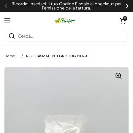
Passa ai contenuti
Ricorda: inserisci il tuo Codice Fiscale al checkout per
l’emissione della fattura.
Precedente
Su
Apri carrel
0
Apri menu
Home
/
RISO BASMATI INTEGR.500G.BIO&TE