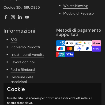
Whistelblowing
Codice SDI: 5RUO82D
Modulo di Recesso
Facebook
Instagram
LinkedIn
YouTube
Informazioni
Metodi di pagamento
supportati
FAQ
Richiamo Prodotti
I nostri punti vendita
Lavora con noi
Resi e Rimborsi
Gestione delle
spedizioni
Cookie
Vivere Naturale
Whishlist
Questo sito usa i cookie per offrirti una esperienza ottimale sul
nostro dispositivo.
Newsletter