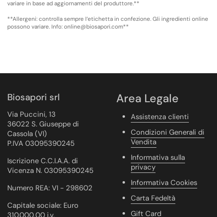
variare in base ad aggiornamenti del produttore.**
**Allergeni: controlla sempre l’etichetta in confezione. Gli ingredienti online
possono variare. Info: online@biosapori.com**
Biosapori srl
Area Legale
Via Puccini, 13
Assistenza clienti
36022 S. Giuseppe di
Condizioni Generali di
Cassola (VI)
Vendita
P.IVA 03095390245
Informativa sulla
Iscrizione C.C.I.A.A. di
privacy
Vicenza N. 03095390245
Informativa Cookies
Numero REA: VI - 298602
Carta Fedeltà
Capitale sociale: Euro
Gift Card
310.000,00 i.v.