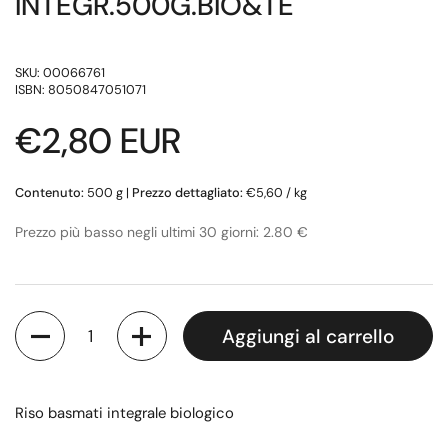
INTEGR.500G.BIO&TE
SKU: 00066761
ISBN: 8050847051071
Prezzo di listino
€2,80 EUR
Contenuto:
500 g
|
Prezzo dettagliato:
€5,60 / kg
Prezzo più basso negli ultimi 30 giorni: 2.80 €
Quantità
Aggiungi al carrello
Riso basmati integrale biologico