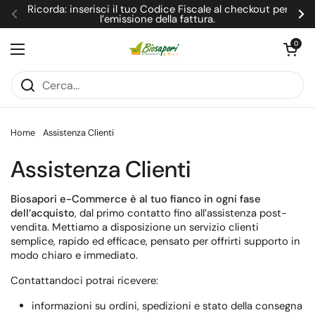
Passa ai contenuti
Ricorda: inserisci il tuo Codice Fiscale al checkout per
l’emissione della fattura.
Precedente
Su
Apri carrel
0
Apri menu
Home
Assistenza Clienti
Assistenza Clienti
Biosapori e-Commerce è al tuo fianco in ogni fase
dell’acquisto
, dal primo contatto fino all’assistenza post-
vendita. Mettiamo a disposizione un servizio clienti
semplice, rapido ed efficace, pensato per offrirti supporto in
modo chiaro e immediato.
Contattandoci potrai ricevere:
informazioni su ordini, spedizioni e stato della consegna