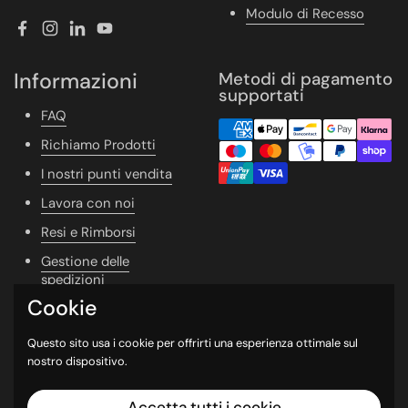
Modulo di Recesso
Facebook
Instagram
LinkedIn
YouTube
Informazioni
Metodi di pagamento
supportati
FAQ
Richiamo Prodotti
I nostri punti vendita
Lavora con noi
Resi e Rimborsi
Gestione delle
spedizioni
Cookie
Vivere Naturale
Whishlist
Questo sito usa i cookie per offrirti una esperienza ottimale sul
nostro dispositivo.
Newsletter
Contatti
Accetta tutti i cookie