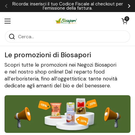
Passa ai contenuti
Ricorda: inserisci il tuo Codice Fiscale al checkout per
l’emissione della fattura.
Precedente
Su
Apri carrel
0
Apri menu
Home
Promozioni
Le promozioni di Biosapori
Scopri tutte le promozioni nei Negozi Biosapori
e nel nostro shop online! Dal reparto food
all’erboristeria, fino all’oggettistica: tante novità
dedicate agli amanti del bio e del benessere.