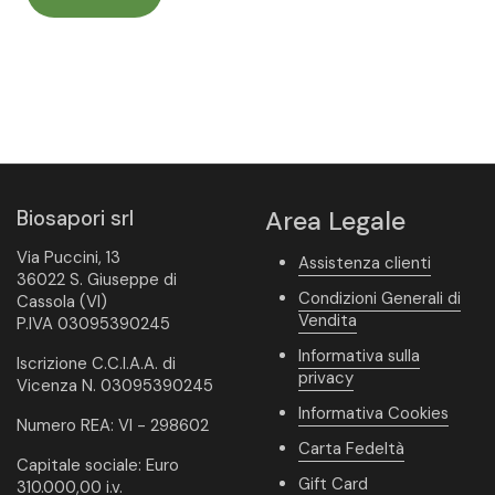
Biosapori srl
Area Legale
Via Puccini, 13
Assistenza clienti
36022 S. Giuseppe di
Condizioni Generali di
Cassola (VI)
Vendita
P.IVA 03095390245
Informativa sulla
Iscrizione C.C.I.A.A. di
privacy
Vicenza N. 03095390245
Informativa Cookies
Numero REA: VI - 298602
Carta Fedeltà
Capitale sociale: Euro
Gift Card
310.000,00 i.v.