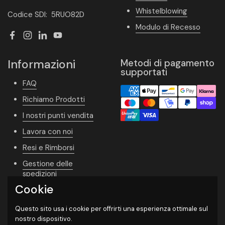
Whistelblowing
Codice SDI: 5RUO82D
Modulo di Recesso
Facebook
Instagram
LinkedIn
YouTube
Informazioni
Metodi di pagamento
supportati
FAQ
Richiamo Prodotti
I nostri punti vendita
Lavora con noi
Resi e Rimborsi
Gestione delle
spedizioni
Cookie
Vivere Naturale
Whishlist
Questo sito usa i cookie per offrirti una esperienza ottimale sul
nostro dispositivo.
Newsletter