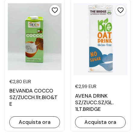
Prezzo di listino
€2,80 EUR
Prezzo di listino
€2,99 EUR
BEVANDA COCCO
AVENA DRINK
SZ/ZUCCH.1lt.BIO&T
SZ/ZUCC.SZ/GL.
E
1LT.BRIDGE
Acquista ora
Acquista ora