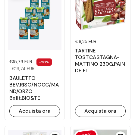
Prezzo di listino
€6,25 EUR
TARTINE
TOST.CASTAGNA-
Prezzo di listino
Prezzo di vendita
€15,79 EUR
-20%
MATTINO 230G.PAIN
€19,74 EUR
DE FL
BAULETTO
BEV.RISO/NOCC/MA
ND/ORZO
6x1lt.BIO&TE
Acquista ora
Acquista ora