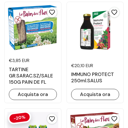
Prezzo di listino
€3,85 EUR
Prezzo di listino
€20,10 EUR
TARTINE
IMMUNO PROTECT
GR.SARAC.SZ/SALE
250ml.SALUS
150G PAIN DE FL
Acquista ora
Acquista ora
-20%