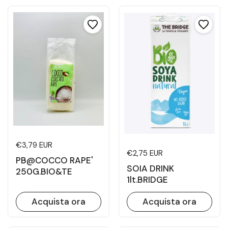
Prezzo di listino
€3,79 EUR
Prezzo di listino
€2,75 EUR
PB@COCCO RAPE'
SOIA DRINK
250G.BIO&TE
1lt.BRIDGE
Acquista ora
Acquista ora