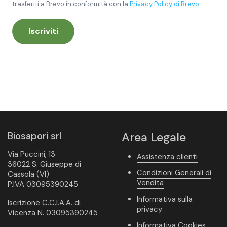
trasferiti a Brevo in conformità con la
Privacy Policy di Brevo
.
Iscriviti
Biosapori srl
Area Legale
Via Puccini, 13
Assistenza clienti
36022 S. Giuseppe di
Condizioni Generali di
Cassola (VI)
Vendita
P.IVA 03095390245
Informativa sulla
Iscrizione C.C.I.A.A. di
privacy
Vicenza N. 03095390245
Informativa Cookies