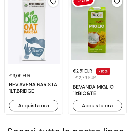
-10%
Prezzo di listino
Prezzo di 
€2,51 EUR
-10%
Prezzo di listino
€3,09 EUR
€2,79 EUR
BEV.AVENA BARISTA
BEVANDA MIGLIO
1LT.BRIDGE
1ltBIO&TE
Acquista ora
Acquista ora