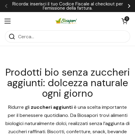
Passa ai contenuti
Ricorda: inserisci il tuo Codice Fiscale al checkout per
l’emissione della fattura.
Precedente
Su
Apri carrel
0
Apri menu
Home
Stili Alimentari senza zuccheri aggiunti
Prodotti bio senza zuccheri
aggiunti: dolcezza naturale
ogni giorno
Ridurre gli
zuccheri aggiunti
è una scelta importante
per il benessere quotidiano. Da Biosapori trovi alimenti
biologici naturalmente dolci, realizzati senza l’aggiunta di
zuccheri raffinati. Biscotti, confetture, snack, bevande