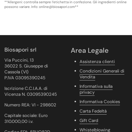
**Allergeni: controlla sempre l’etichetta in confezione. Gli ingredienti online
possono variare. Info: online@biosapori.com**
Biosapori srl
Area Legale
Via Puccini, 13
Assistenza clienti
36022 S. Giuseppe di
Condizioni Generali di
Cassola (VI)
Vendita
P.IVA 03095390245
Informativa sulla
Iscrizione C.C.I.A.A. di
privacy
Vicenza N. 03095390245
Informativa Cookies
Numero REA: VI - 298602
Carta Fedeltà
Capitale sociale: Euro
Gift Card
310.000,00 i.v.
Whistelblowing