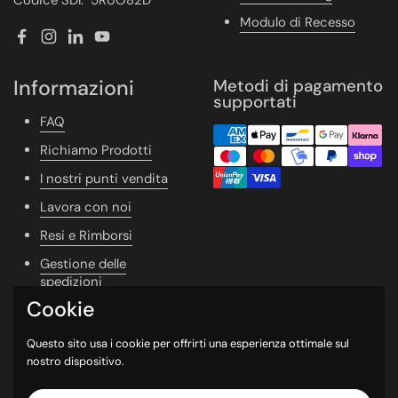
Codice SDI: 5RUO82D
Modulo di Recesso
Facebook
Instagram
LinkedIn
YouTube
Informazioni
Metodi di pagamento
supportati
FAQ
Richiamo Prodotti
I nostri punti vendita
Lavora con noi
Resi e Rimborsi
Gestione delle
spedizioni
Cookie
Vivere Naturale
Whishlist
Questo sito usa i cookie per offrirti una esperienza ottimale sul
nostro dispositivo.
Newsletter
Contatti