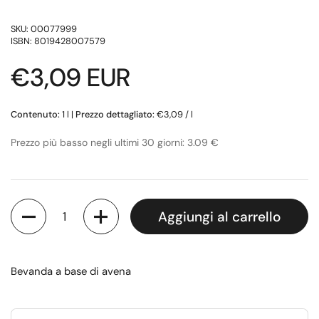
SKU: 00077999
ISBN: 8019428007579
Prezzo di listino
€3,09 EUR
Contenuto:
1 l
|
Prezzo dettagliato:
€3,09 / l
Prezzo più basso negli ultimi 30 giorni: 3.09 €
Quantità
Aggiungi al carrello
Bevanda a base di avena