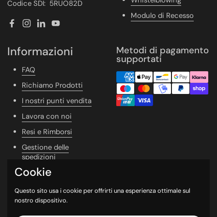
Whistelblowing
Codice SDI: 5RUO82D
Modulo di Recesso
Facebook
Instagram
LinkedIn
YouTube
Informazioni
Metodi di pagamento
supportati
FAQ
Richiamo Prodotti
I nostri punti vendita
Lavora con noi
Resi e Rimborsi
Gestione delle
spedizioni
Cookie
Vivere Naturale
Whishlist
Questo sito usa i cookie per offrirti una esperienza ottimale sul
nostro dispositivo.
Newsletter