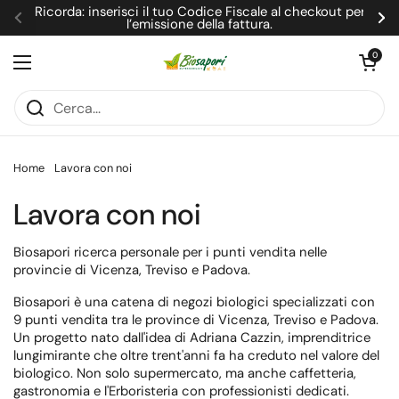
Passa ai contenuti
Ricorda: inserisci il tuo Codice Fiscale al checkout per
l’emissione della fattura.
Precedente
Su
Apri carrel
0
Apri menu
Home
Lavora con noi
Lavora con noi
Biosapori ricerca personale per i punti vendita nelle
provincie di Vicenza, Treviso e Padova.
Biosapori è una catena di negozi biologici specializzati con
9 punti vendita tra le province di Vicenza, Treviso e Padova.
Un progetto nato dall'idea di Adriana Cazzin, imprenditrice
lungimirante che oltre trent'anni fa ha creduto nel valore del
biologico. Non solo supermercato, ma anche caffetteria,
gastronomia e l'Erboristeria con professionisti dedicati.