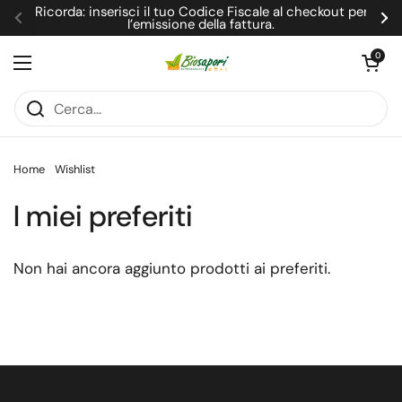
Passa ai contenuti
Ricorda: inserisci il tuo Codice Fiscale al checkout per
l’emissione della fattura.
Precedente
Su
Apri carrel
0
Apri menu
Home
Wishlist
I miei preferiti
Non hai ancora aggiunto prodotti ai preferiti.