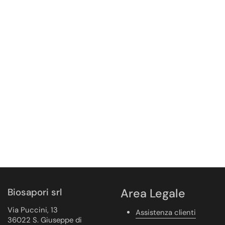
Biosapori srl
Area Legale
Via Puccini, 13
Assistenza clienti
36022 S. Giuseppe di