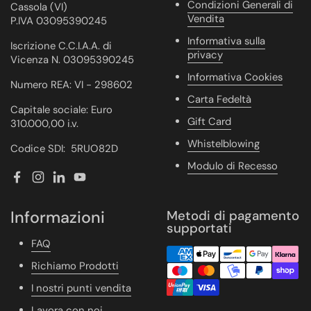
Condizioni Generali di
Cassola (VI)
Vendita
P.IVA 03095390245
Informativa sulla
Iscrizione C.C.I.A.A. di
privacy
Vicenza N. 03095390245
Informativa Cookies
Numero REA: VI - 298602
Carta Fedeltà
Capitale sociale: Euro
Gift Card
310.000,00 i.v.
Whistelblowing
Codice SDI: 5RUO82D
Modulo di Recesso
Facebook
Instagram
LinkedIn
YouTube
Informazioni
Metodi di pagamento
supportati
FAQ
Richiamo Prodotti
I nostri punti vendita
Lavora con noi