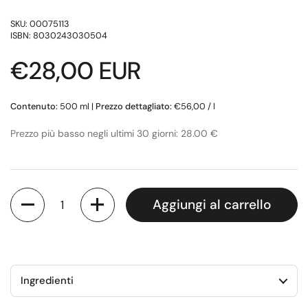
SKU: 00075113
ISBN: 8030243030504
Prezzo di listino
€28,00 EUR
Contenuto:
500 ml
|
Prezzo dettagliato:
€56,00 / l
Prezzo più basso negli ultimi 30 giorni: 28.00 €
Quantità
Aggiungi al carrello
Ingredienti