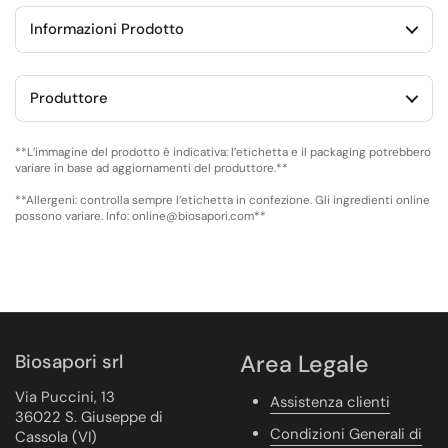
Informazioni Prodotto
Produttore
**L’immagine del prodotto è indicativa: l’etichetta e il packaging potrebbero
variare in base ad aggiornamenti del produttore.**
**Allergeni: controlla sempre l’etichetta in confezione. Gli ingredienti online
possono variare. Info: online@biosapori.com**
Biosapori srl
Area Legale
Via Puccini, 13
Assistenza clienti
36022 S. Giuseppe di
Condizioni Generali di
Cassola (VI)