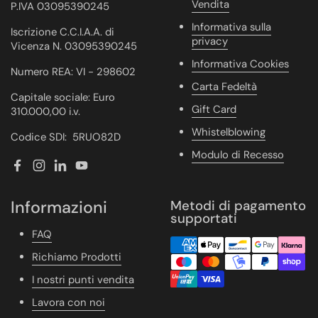
Vendita
P.IVA 03095390245
Informativa sulla
Iscrizione C.C.I.A.A. di
privacy
Vicenza N. 03095390245
Informativa Cookies
Numero REA: VI - 298602
Carta Fedeltà
Capitale sociale: Euro
Gift Card
310.000,00 i.v.
Whistelblowing
Codice SDI: 5RUO82D
Modulo di Recesso
Facebook
Instagram
LinkedIn
YouTube
Informazioni
Metodi di pagamento
supportati
FAQ
Richiamo Prodotti
I nostri punti vendita
Lavora con noi