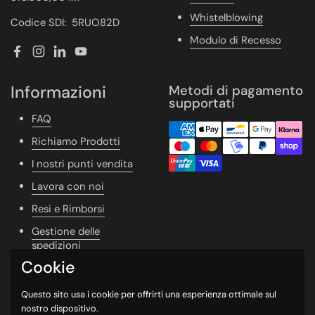
Whistelblowing
Codice SDI: 5RUO82D
Modulo di Recesso
Facebook
Instagram
LinkedIn
YouTube
Informazioni
Metodi di pagamento
supportati
FAQ
Richiamo Prodotti
I nostri punti vendita
Lavora con noi
Resi e Rimborsi
Gestione delle
spedizioni
Cookie
Vivere Naturale
Whishlist
Questo sito usa i cookie per offrirti una esperienza ottimale sul
nostro dispositivo.
Newsletter