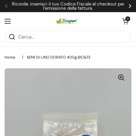
Passa ai contenuti
Ricorda: inserisci il tuo Codice Fiscale al checkout per
l’emissione della fattura.
Precedente
Su
Apri carrel
0
Apri menu
Home
/
SEMI DI LINO DORATO 400g.BIO&TE