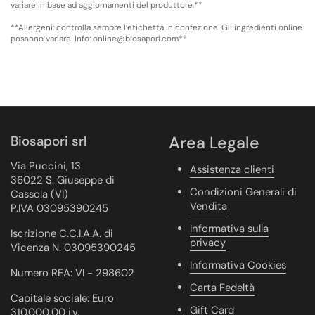
variare in base ad aggiornamenti del produttore.**
**Allergeni: controlla sempre l’etichetta in confezione. Gli ingredienti online
possono variare. Info: online@biosapori.com**
Biosapori srl
Area Legale
Via Puccini, 13
Assistenza clienti
36022 S. Giuseppe di
Condizioni Generali di
Cassola (VI)
Vendita
P.IVA 03095390245
Informativa sulla
Iscrizione C.C.I.A.A. di
privacy
Vicenza N. 03095390245
Informativa Cookies
Numero REA: VI - 298602
Carta Fedeltà
Capitale sociale: Euro
Gift Card
310.000,00 i.v.