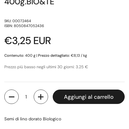
400g.BIO&TE
SKU: 00072464
ISBN: 8050847052436
Prezzo di listino
€3,25 EUR
Contenuto:
400 g
|
Prezzo dettagliato:
€8,13 / kg
Prezzo più basso negli ultimi 30 giorni: 3.25 €
Quantità
Aggiungi al carrello
Semi di lino dorato Biologico