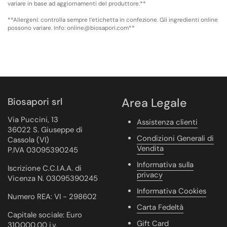
variare in base ad aggiornamenti del produttore.**
**Allergeni: controlla sempre l’etichetta in confezione. Gli ingredienti online
possono variare. Info: online@biosapori.com**
Biosapori srl
Area Legale
Via Puccini, 13
Assistenza clienti
36022 S. Giuseppe di
Condizioni Generali di
Cassola (VI)
Vendita
P.IVA 03095390245
Informativa sulla
Iscrizione C.C.I.A.A. di
privacy
Vicenza N. 03095390245
Informativa Cookies
Numero REA: VI - 298602
Carta Fedeltà
Capitale sociale: Euro
Gift Card
310.000,00 i.v.