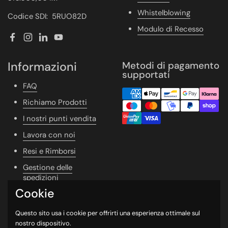
Whistelblowing
Codice SDI: 5RUO82D
Modulo di Recesso
Facebook
Instagram
LinkedIn
YouTube
Informazioni
Metodi di pagamento
supportati
FAQ
Richiamo Prodotti
I nostri punti vendita
Lavora con noi
Resi e Rimborsi
Gestione delle
spedizioni
Cookie
Vivere Naturale
Whishlist
Questo sito usa i cookie per offrirti una esperienza ottimale sul
nostro dispositivo.
Newsletter