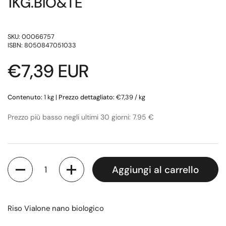
1KG.BIO&TE
SKU: 00066757
ISBN: 8050847051033
Prezzo di listino
€7,39 EUR
Contenuto:
1 kg
|
Prezzo dettagliato:
€7,39 / kg
Prezzo più basso negli ultimi 30 giorni: 7.95 €
Quantità
Aggiungi al carrello
Riso Vialone nano biologico