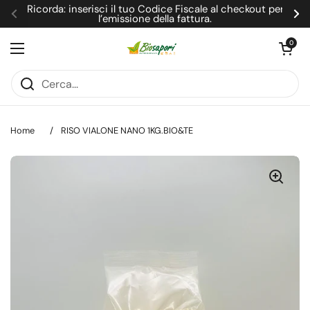
Passa ai contenuti
Ricorda: inserisci il tuo Codice Fiscale al checkout per
l’emissione della fattura.
Precedente
Su
Apri carrel
0
Apri menu
Home
/
RISO VIALONE NANO 1KG.BIO&TE