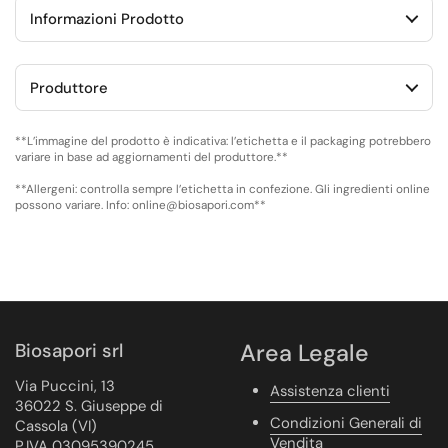
Informazioni Prodotto
Produttore
**L’immagine del prodotto è indicativa: l’etichetta e il packaging potrebbero
variare in base ad aggiornamenti del produttore.**
**Allergeni: controlla sempre l’etichetta in confezione. Gli ingredienti online
possono variare. Info: online@biosapori.com**
Biosapori srl
Area Legale
Via Puccini, 13
Assistenza clienti
36022 S. Giuseppe di
Condizioni Generali di
Cassola (VI)
Vendita
P.IVA 03095390245