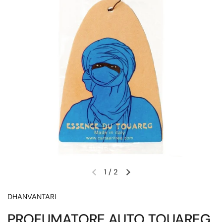
1
/
2
Diapositiva precedente
Diapositiva successiva
DHANVANTARI
PROFUMATORE AUTO TOUAREG