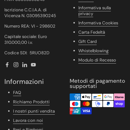
Informativa sulla
Iscrizione C.C.I.A.A. di
privacy
Vicenza N. 03095390245
Informativa Cookies
Numero REA: VI - 298602
Carta Fedeltà
Capitale sociale: Euro
Gift Card
310.000,00 i.v.
Whistelblowing
Codice SDI: 5RUO82D
Modulo di Recesso
Facebook
Instagram
LinkedIn
YouTube
Informazioni
Metodi di pagamento
supportati
FAQ
Richiamo Prodotti
I nostri punti vendita
Lavora con noi
Resi e Rimborsi