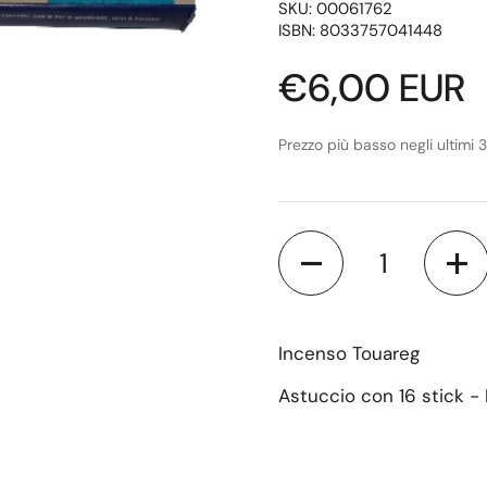
SKU: 00061762
ISBN: 8033757041448
Prezzo di lis
€6,00 EUR
Prezzo più basso negli ultimi 
Quantità
Incenso Touareg
Astuccio con 16 stick - 