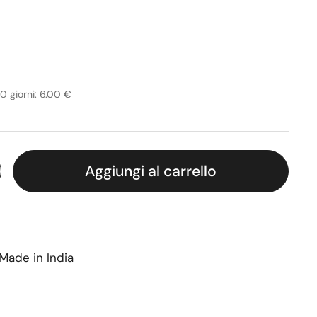
tino
30 giorni: 6.00 €
Aggiungi al carrello
Made in India