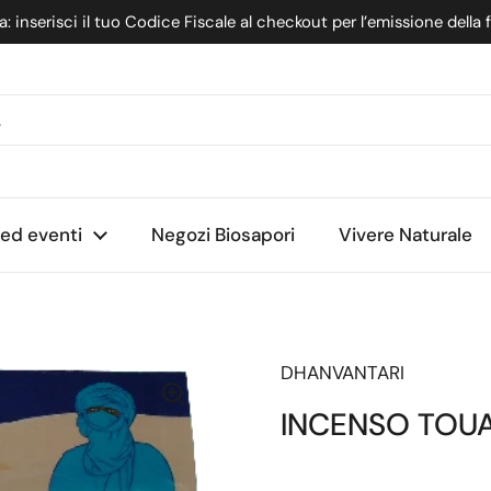
: inserisci il tuo Codice Fiscale al checkout per l’emissione della 
nte
 ed eventi
Negozi Biosapori
Vivere Naturale
DHANVANTARI
INCENSO TOUA