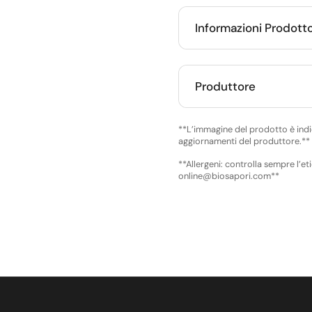
Informazioni Prodott
Produttore
**L’immagine del prodotto è indic
aggiornamenti del produttore.**
**Allergeni: controlla sempre l’et
online@biosapori.com**