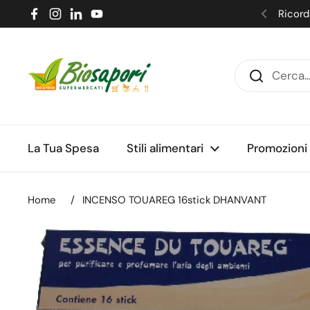
Passa ai contenuti
Ricorda
Facebook
Instagram
LinkedIn
YouTube
Precede
La Tua Spesa
Stili alimentari
Promozioni
Home
/
INCENSO TOUAREG 16stick DHANVANT