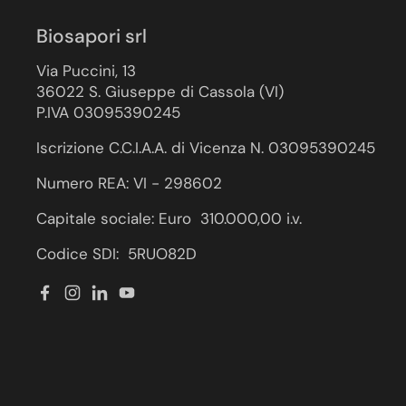
Biosapori srl
Via Puccini, 13
36022 S. Giuseppe di Cassola (VI)
P.IVA 03095390245
Iscrizione C.C.I.A.A. di Vicenza N. 03095390245
Numero REA: VI - 298602
Capitale sociale: Euro 310.000,00 i.v.
Codice SDI: 5RUO82D
Facebook
Instagram
LinkedIn
YouTube