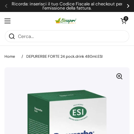
Passa ai contenuti
Ricorda: inserisci il tuo Codice Fiscale al checkout per
l’emissione della fattura.
Precedente
Su
Apri carrel
0
Apri menu
Home
/
DEPURERBE FORTE 24 pock.drink 480ml.ESI