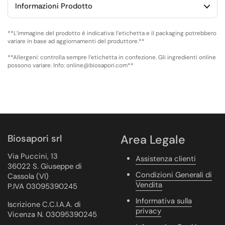
Informazioni Prodotto
**L’immagine del prodotto è indicativa: l’etichetta e il packaging potrebbero
variare in base ad aggiornamenti del produttore.**
**Allergeni: controlla sempre l’etichetta in confezione. Gli ingredienti online
possono variare. Info: online@biosapori.com**
Biosapori srl
Area Legale
Via Puccini, 13
Assistenza clienti
36022 S. Giuseppe di
Condizioni Generali di
Cassola (VI)
Vendita
P.IVA 03095390245
Informativa sulla
Iscrizione C.C.I.A.A. di
privacy
Vicenza N. 03095390245