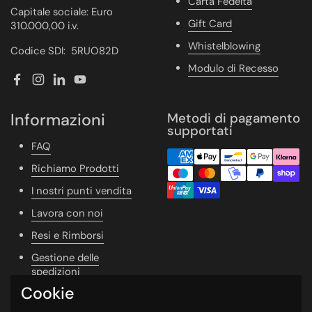
Carta Fedeltà
Capitale sociale: Euro
Gift Card
310.000,00 i.v.
Whistelblowing
Codice SDI: 5RUO82D
Modulo di Recesso
Facebook
Instagram
LinkedIn
YouTube
Informazioni
Metodi di pagamento
supportati
FAQ
Richiamo Prodotti
I nostri punti vendita
Lavora con noi
Resi e Rimborsi
Gestione delle
spedizioni
Cookie
Vivere Naturale