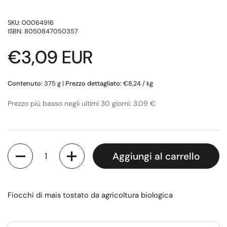
SKU: 00064916
ISBN: 8050847050357
Prezzo di listino
€3,09 EUR
Contenuto:
375 g
|
Prezzo dettagliato:
€8,24 / kg
Prezzo più basso negli ultimi 30 giorni: 3.09 €
Quantità
Aggiungi al carrello
Fiocchi di mais tostato da agricoltura biologica