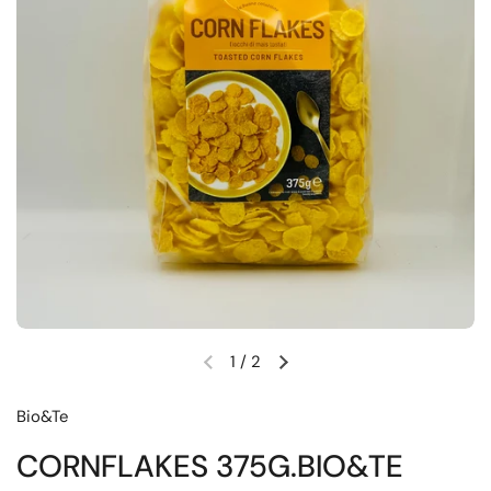
1
/
2
Diapositiva precedente
Diapositiva successiva
Bio&Te
CORNFLAKES 375G.BIO&TE