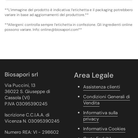
**L’immagine del prodotto è indicativa: l’etichetta e il packaging potrebbero
variare in base ad aggiornamenti del produttore.**
**Allergeni: controlla sempre l’etichetta in confezione. Gli ingredienti online
possono variare. Info: online@biosapori.com**
Biosapori srl
Area Legale
Via Puccini, 13
Assistenza clienti
36022 S. Giuseppe di
Condizioni Generali di
Cassola (VI)
Vendita
P.IVA 03095390245
Informativa sulla
Iscrizione C.C.I.A.A. di
privacy
Vicenza N. 03095390245
Informativa Cookies
Numero REA: VI - 298602