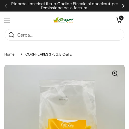
Passa ai contenuti
Ricorda: inserisci il tuo Codice Fiscale al checkout per
l’emissione della fattura.
Precedente
Su
Apri carrel
0
Apri menu
Home
/
CORNFLAKES 375G.BIO&TE