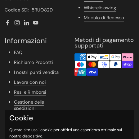
Whistelblowing
Codice SDI: 5RUO82D
Modulo di Recesso
Facebook
Instagram
LinkedIn
YouTube
Informazioni
Metodi di pagamento
supportati
FAQ
Richiamo Prodotti
I nostri punti vendita
Lavora con noi
Resi e Rimborsi
Gestione delle
spedizioni
Cookie
Vivere Naturale
Whishlist
Questo sito usa i cookie per offrirti una esperienza ottimale sul
nostro dispositivo.
Newsletter