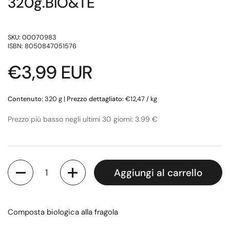
320g.BIO&TE
SKU: 00070983
ISBN: 8050847051576
Prezzo di listino
€3,99 EUR
Contenuto:
320 g
|
Prezzo dettagliato:
€12,47 / kg
Prezzo più basso negli ultimi 30 giorni: 3.99 €
Quantità
Aggiungi al carrello
Composta biologica alla fragola