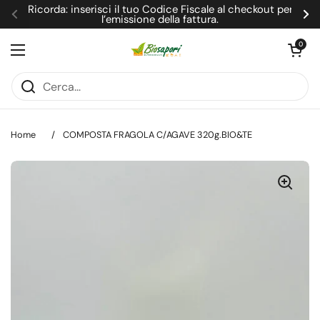
Passa ai contenuti
Ricorda: inserisci il tuo Codice Fiscale al checkout per
l’emissione della fattura.
Precedente
Su
Apri carrel
0
Apri menu
Home
/
COMPOSTA FRAGOLA C/AGAVE 320g.BIO&TE