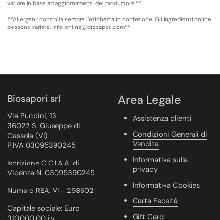
variare in base ad aggiornamenti del produttore.**
**Allergeni: controlla sempre l’etichetta in confezione. Gli ingredienti online
possono variare. Info: online@biosapori.com**
Biosapori srl
Area Legale
Via Puccini, 13
Assistenza clienti
36022 S. Giuseppe di
Condizioni Generali di
Cassola (VI)
Vendita
P.IVA 03095390245
Informativa sulla
Iscrizione C.C.I.A.A. di
privacy
Vicenza N. 03095390245
Informativa Cookies
Numero REA: VI - 298602
Carta Fedeltà
Capitale sociale: Euro
Gift Card
310.000,00 i.v.