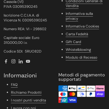
Condizioni Generali di
Cassola (VI)
Vendita
P.IVA 03095390245
Informativa sulla
Iscrizione C.C.I.A.A. di
privacy
Vicenza N. 03095390245
Informativa Cookies
Numero REA: VI - 298602
Carta Fedeltà
Capitale sociale: Euro
Gift Card
310.000,00 i.v.
Whistelblowing
Codice SDI: 5RUO82D
Modulo di Recesso
Facebook
Instagram
LinkedIn
YouTube
Informazioni
Metodi di pagamento
supportati
FAQ
Richiamo Prodotti
I nostri punti vendita
Lavora con noi