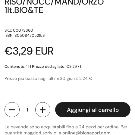
RISO/NOCC/MAND/ORZO
1lt.BIO&TE
SKU: 00073360
ISBN: 8050847052153
Prezzo di listino
€3,29 EUR
Contenuto:
1 l
|
Prezzo dettagliato:
€3,29 / l
Prezzo più basso negli ultimi 30 giorni: 2.24 €
Quantità
Aggiungi al carrello
Le bevande sono acquistabili fino a 24 pezzi per ordine. Per
quantità maggiori scrivici a
online@biosapori.com