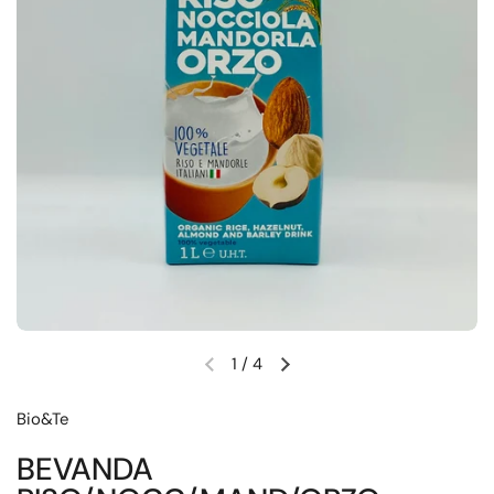
1
/
4
Diapositiva precedente
Diapositiva successiva
Bio&Te
BEVANDA