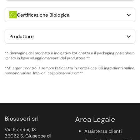
Certificazione Biologica
Produttore
**L’immagine del prodotto è indicativa: l’etichetta e il packaging potrebbero
variare in base ad aggiornamenti del produttore.**
**Allergeni: controlla sempre l’etichetta in confezione. Gli ingredienti online
possono variare. Info: online@biosapori.com**
Biosapori srl
Area Legale
Via Puccini, 13
Assistenza clienti
36022 S. Giuseppe di