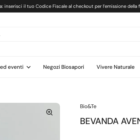
: inserisci il tuo Codice Fiscale al checkout per l’emissione della 
nte
 ed eventi
Negozi Biosapori
Vivere Naturale
Bio&Te
BEVANDA AVENA