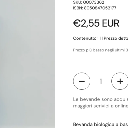
SKU: 00073362
ISBN: 8050847052177
Prezzo di lis
€2,55 EUR
Contenuto:
1 l
|
Prezzo detta
Prezzo più basso negli ultimi 
Quantità
Le bevande sono acquista
maggiori scrivici a
onlin
Bevanda biologica a bas