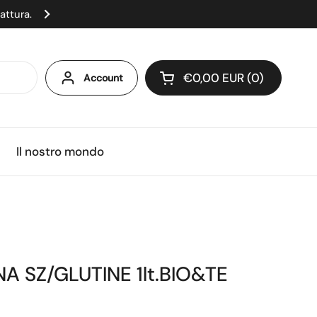
fattura.
Scopri tutti i nostri prodotti in promozio
Successivo
€0,00 EUR
0
Account
Apri carrello
Carrello Totale:
prodotti nel carrello
Il nostro mondo
 SZ/GLUTINE 1lt.BIO&TE