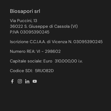
Biosapori srl
Via Puccini, 13
36022 S. Giuseppe di Cassola (VI)
P.IVA 03095390245
Iscrizione C.C.I.A.A. di Vicenza N. 03095390245
Numero REA: VI - 298602
Capitale sociale: Euro 310.000,00 i.v.
Codice SDI: 5RUO82D
Facebook
Instagram
LinkedIn
YouTube