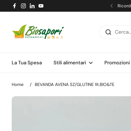
Passa ai contenuti
Ricorda
Facebook
Instagram
LinkedIn
YouTube
Precede
La Tua Spesa
Stili alimentari
Promozioni
Home
/
BEVANDA AVENA SZ/GLUTINE 1lt.BIO&TE