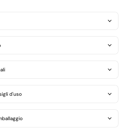
o
ali
igli d'uso
imballaggio