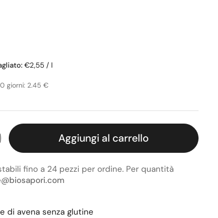
tino
gliato:
€2,55 / l
30 giorni: 2.45 €
Aggiungi al carrello
bili fino a 24 pezzi per ordine. Per quantità
e@biosapori.com
e di avena senza glutine