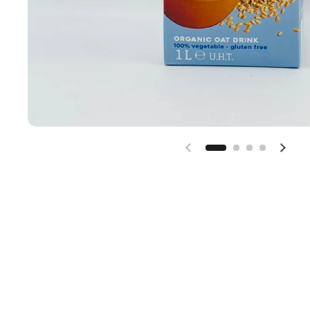
Diapositiva preceden
Diap