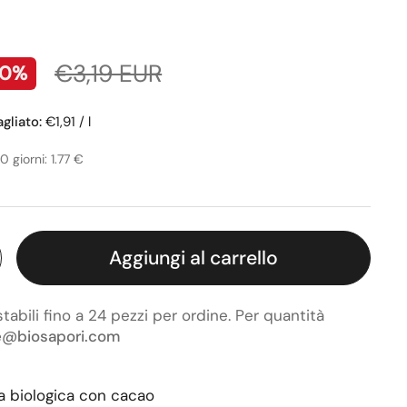
tino
Prezzo di vendita
€3,19 EUR
40%
gliato:
€1,91 / l
0 giorni: 1.77 €
Aggiungi al carrello
bili fino a 24 pezzi per ordine. Per quantità
e@biosapori.com
a biologica con cacao