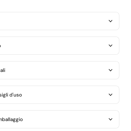
o
ali
igli d'uso
imballaggio