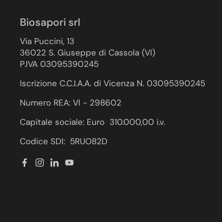
Biosapori srl
Via Puccini, 13
36022 S. Giuseppe di Cassola (VI)
P.IVA 03095390245
Iscrizione C.C.I.A.A. di Vicenza N. 03095390245
Numero REA: VI - 298602
Capitale sociale: Euro 310.000,00 i.v.
Codice SDI: 5RUO82D
Facebook
Instagram
LinkedIn
YouTube