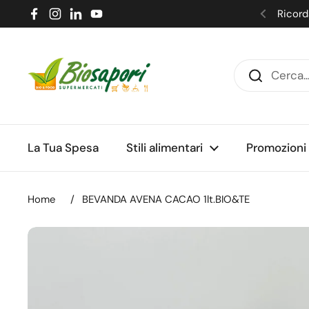
Passa ai contenuti
Ricorda
Facebook
Instagram
LinkedIn
YouTube
Precede
La Tua Spesa
Stili alimentari
Promozioni
Home
/
BEVANDA AVENA CACAO 1lt.BIO&TE