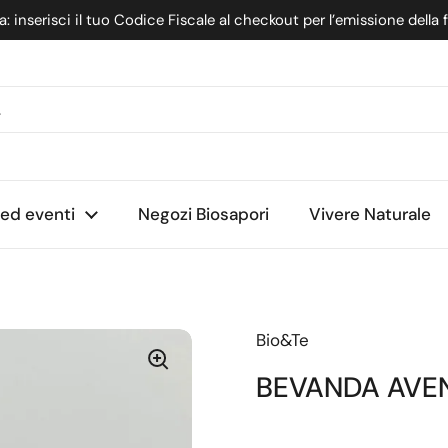
: inserisci il tuo Codice Fiscale al checkout per l’emissione della 
nte
 ed eventi
Negozi Biosapori
Vivere Naturale
Bio&Te
BEVANDA AVEN