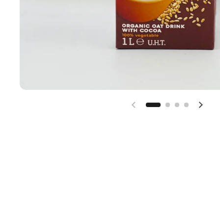
Diapositiva preceden
Diap