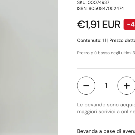
SKU: 00074937
ISBN: 8050847052474
Prezzo di lis
€1,91 EUR
-
Contenuto:
1 l
|
Prezzo detta
Prezzo più basso negli ultimi 3
Quantità
Le bevande sono acquista
maggiori scrivici a
onlin
Bevanda a base di aven