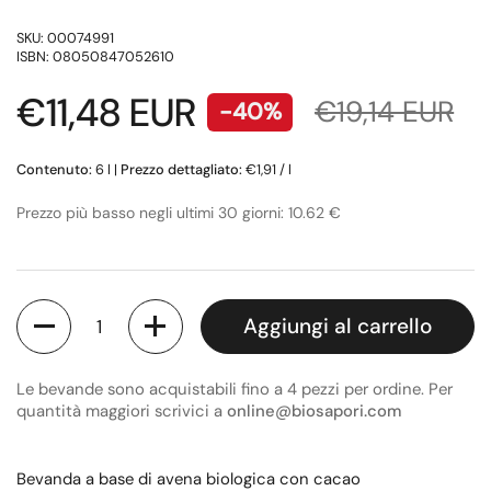
SKU: 00074991
ISBN: 08050847052610
Prezzo di listino
€11,48 EUR
Prezzo di ven
€19,14 EUR
-40%
Contenuto:
6 l
|
Prezzo dettagliato:
€1,91 / l
Prezzo più basso negli ultimi 30 giorni: 10.62 €
Quantità
Aggiungi al carrello
Le bevande sono acquistabili fino a 4 pezzi per ordine. Per
quantità maggiori scrivici a
online@biosapori.com
Bevanda a base di avena biologica con cacao