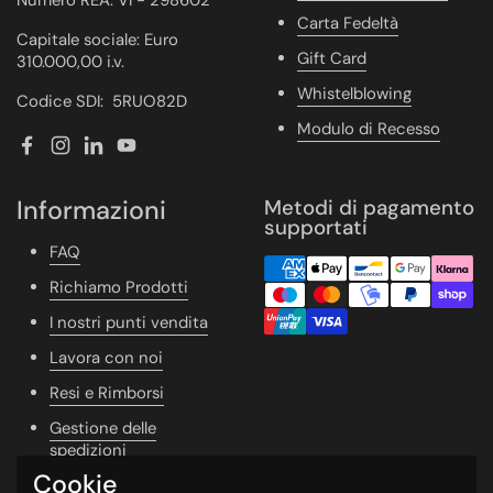
Carta Fedeltà
Capitale sociale: Euro
Gift Card
310.000,00 i.v.
Whistelblowing
Codice SDI: 5RUO82D
Modulo di Recesso
Facebook
Instagram
LinkedIn
YouTube
Informazioni
Metodi di pagamento
supportati
FAQ
Richiamo Prodotti
I nostri punti vendita
Lavora con noi
Resi e Rimborsi
Gestione delle
spedizioni
Cookie
Vivere Naturale