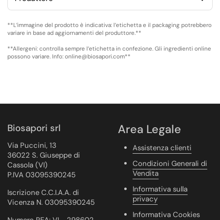
**L’immagine del prodotto è indicativa: l’etichetta e il packaging potrebbero
variare in base ad aggiornamenti del produttore.**
**Allergeni: controlla sempre l’etichetta in confezione. Gli ingredienti online
possono variare. Info: online@biosapori.com**
Biosapori srl
Area Legale
Via Puccini, 13
Assistenza clienti
36022 S. Giuseppe di
Condizioni Generali di
Cassola (VI)
Vendita
P.IVA 03095390245
Informativa sulla
Iscrizione C.C.I.A.A. di
privacy
Vicenza N. 03095390245
Informativa Cookies
Numero REA: VI - 298602