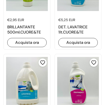
Prezzo di listino
€2,95 EUR
Prezzo di listino
€5,25 EUR
BRILLANTANTE
DET. LAVATRICE
500ml.CUORE&TE
1lt.CUORE&TE
Acquista ora
Acquista ora