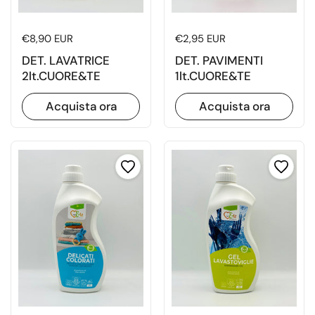
Prezzo di listino
€8,90 EUR
Prezzo di listino
€2,95 EUR
DET. LAVATRICE
DET. PAVIMENTI
2lt.CUORE&TE
1lt.CUORE&TE
Acquista ora
Acquista ora