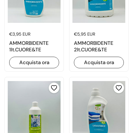
Prezzo di listino
€3,95 EUR
Prezzo di listino
€5,95 EUR
AMMORBIDENTE
AMMORBIDENTE
1lt.CUORE&TE
2lt.CUORE&TE
Acquista ora
Acquista ora