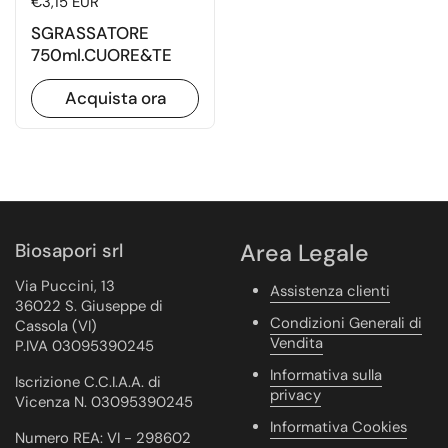
Prezzo di listino
€3,15 EUR
SGRASSATORE
750ml.CUORE&TE
Acquista ora
Biosapori srl
Area Legale
Via Puccini, 13
Assistenza clienti
36022 S. Giuseppe di
Condizioni Generali di
Cassola (VI)
Vendita
P.IVA 03095390245
Informativa sulla
Iscrizione C.C.I.A.A. di
privacy
Vicenza N. 03095390245
Informativa Cookies
Numero REA: VI - 298602