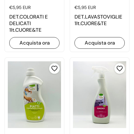
Prezzo di listino
€5,95 EUR
Prezzo di listino
€5,95 EUR
DET.COLORATI E
DET.LAVASTOVIGLIE
DELICATI
1lt.CUORE&TE
1lt.CUORE&TE
Acquista ora
Acquista ora