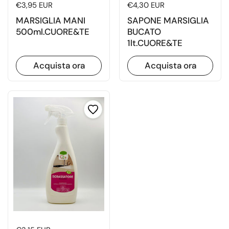
Prezzo di listino
€3,95 EUR
Prezzo di listino
€4,30 EUR
MARSIGLIA MANI
SAPONE MARSIGLIA
500ml.CUORE&TE
BUCATO
1lt.CUORE&TE
Acquista ora
Acquista ora