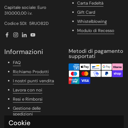
Carta Fedeltà
Capitale sociale: Euro
Gift Card
310.000,00 i.v.
Whistelblowing
Codice SDI: 5RUO82D
Modulo di Recesso
Facebook
Instagram
LinkedIn
YouTube
Informazioni
Metodi di pagamento
supportati
FAQ
Richiamo Prodotti
I nostri punti vendita
Lavora con noi
Resi e Rimborsi
Gestione delle
spedizioni
Cookie
Vivere Naturale