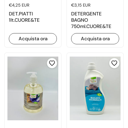
Prezzo di listino
€4,25 EUR
Prezzo di listino
€3,15 EUR
DET.PIATTI
DETERGENTE
1lt.CUORE&TE
BAGNO
750ml.CUORE&TE
Acquista ora
Acquista ora