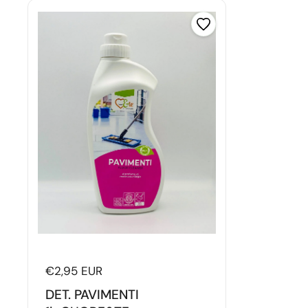
Prezzo di listino
€2,95 EUR
DET. PAVIMENTI