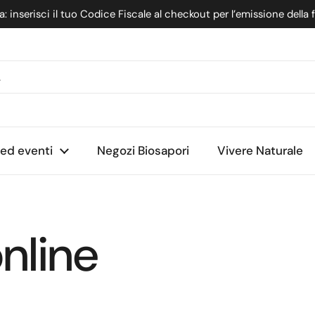
: inserisci il tuo Codice Fiscale al checkout per l’emissione della 
nte
 ed eventi
Negozi Biosapori
Vivere Naturale
nline