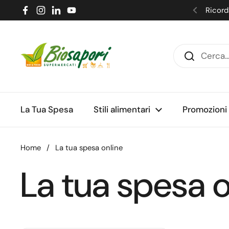
Passa ai contenuti
Ricorda
Facebook
Instagram
LinkedIn
YouTube
Precede
La Tua Spesa
Stili alimentari
Promozioni
Home
/
La tua spesa online
La tua spesa o