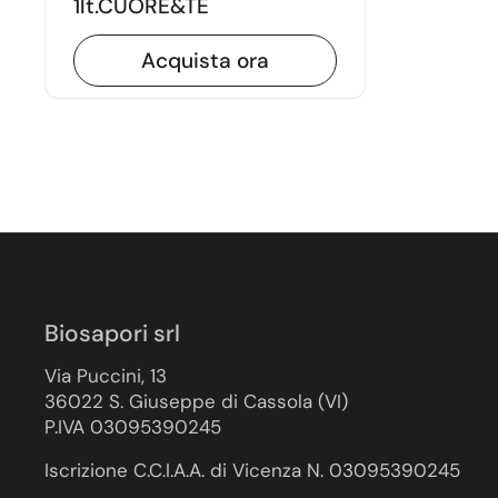
1lt.CUORE&TE
Acquista ora
Biosapori srl
Via Puccini, 13
36022 S. Giuseppe di Cassola (VI)
P.IVA 03095390245
Iscrizione C.C.I.A.A. di Vicenza N. 03095390245