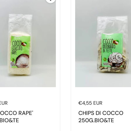
di listino
EUR
Prezzo di listino
€4,55 EUR
OCCO RAPE'
CHIPS DI COCCO
BIO&TE
250G.BIO&TE