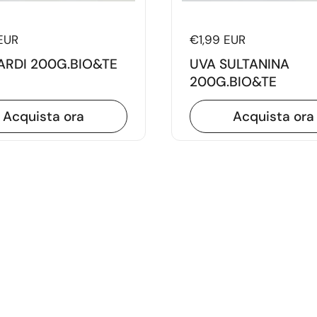
di listino
EUR
Prezzo di listino
€1,99 EUR
RDI 200G.BIO&TE
UVA SULTANINA
200G.BIO&TE
Acquista ora
Acquista ora