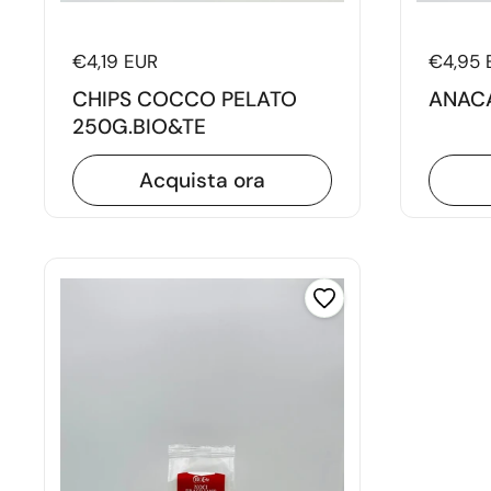
Prezzo di listino
€4,19 EUR
Prezzo 
€4,95 
CHIPS COCCO PELATO
ANACA
250G.BIO&TE
Acquista ora