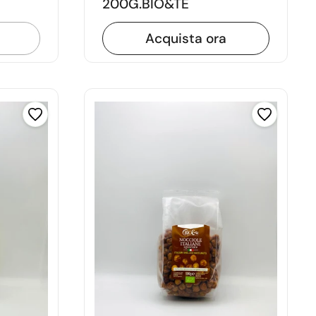
200G.BIO&TE
Acquista ora