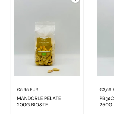
Prezzo di listino
€5,95 EUR
Prezzo 
€3,59 
MANDORLE PELATE
PB@C
200G.BIO&TE
250G.