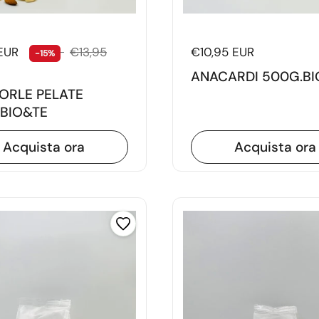
di listino
 EUR
Prezzo di vendita
€13,95
Prezzo di listino
€10,95 EUR
-15%
ANACARDI 500G.BI
ORLE PELATE
BIO&TE
Acquista ora
Acquista ora