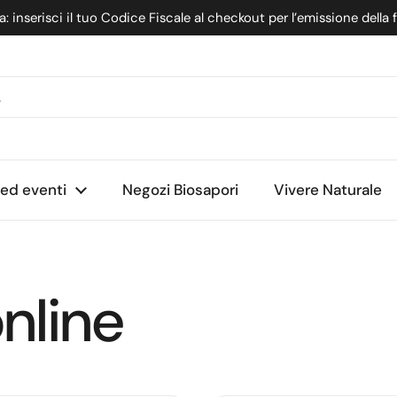
: inserisci il tuo Codice Fiscale al checkout per l’emissione della 
nte
 ed eventi
Negozi Biosapori
Vivere Naturale
nline