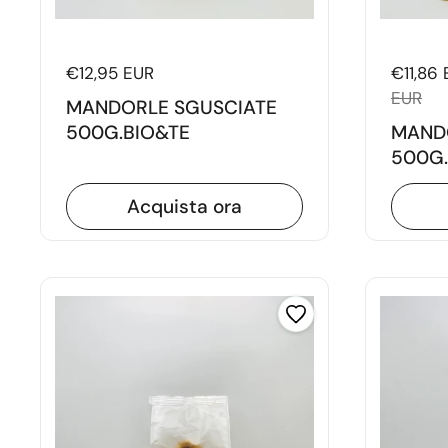
Prezzo di listino
€12,95 EUR
Prezzo 
€11,86
EUR
MANDORLE SGUSCIATE
MAND
500G.BIO&TE
500G.
Acquista ora