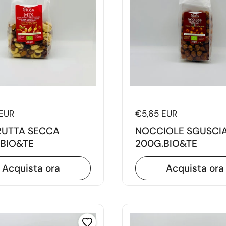
di listino
EUR
Prezzo di listino
€5,65 EUR
RUTTA SECCA
NOCCIOLE SGUSCI
BIO&TE
200G.BIO&TE
Acquista ora
Acquista ora