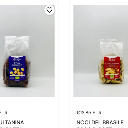
di listino
EUR
Prezzo di listino
€13,85 EUR
ULTANINA
NOCI DEL BRASILE