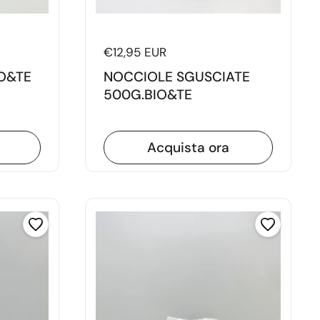
Prezzo di listino
€12,95 EUR
O&TE
NOCCIOLE SGUSCIATE
500G.BIO&TE
Acquista ora