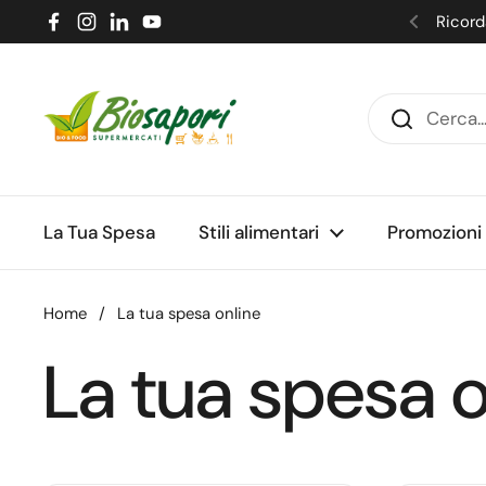
Passa ai contenuti
Ricorda
Facebook
Instagram
LinkedIn
YouTube
Precede
La Tua Spesa
Stili alimentari
Promozioni
Home
/
La tua spesa online
La tua spesa o