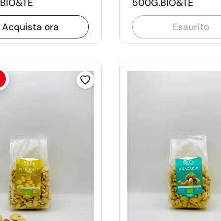
BIO&TE
500G.BIO&TE
Acquista ora
Esaurito