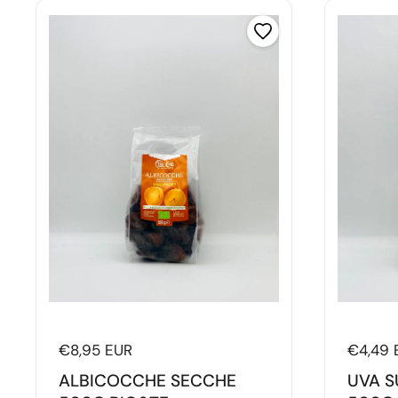
Prezzo di listino
€8,95 EUR
Prezzo 
€4,49 
ALBICOCCHE SECCHE
UVA S