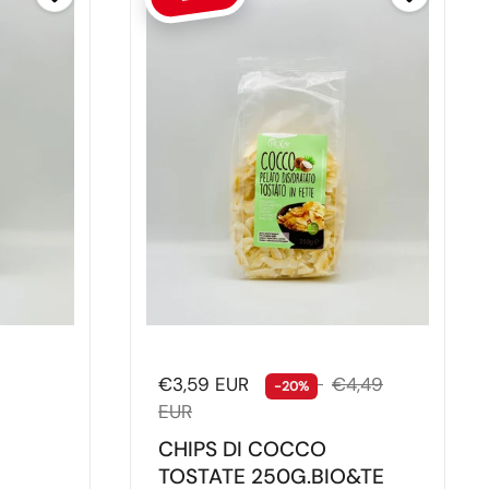
Prezzo di listino
€3,59 EUR
Prezzo di vendita
€4,49
-20%
EUR
CHIPS DI COCCO
TOSTATE 250G.BIO&TE