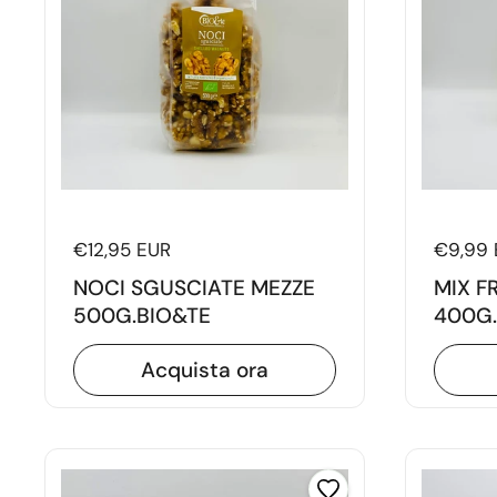
Prezzo di listino
€12,95 EUR
Prezzo 
€9,99 
NOCI SGUSCIATE MEZZE
MIX F
500G.BIO&TE
400G.
Acquista ora