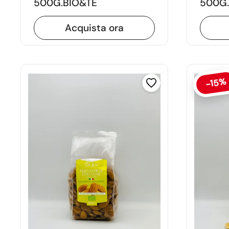
500G.BIO&TE
500G.
Acquista ora
-15%