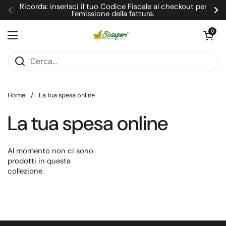
Passa ai contenuti
Ricorda: inserisci il tuo Codice Fiscale al checkout per
l’emissione della fattura.
Precedente
Su
Apri carrel
0
Apri menu
Home
/
La tua spesa online
La tua spesa online
Al momento non ci sono
prodotti in questa
collezione.