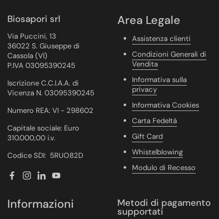
Biosapori srl
Area Legale
Via Puccini, 13
Assistenza clienti
36022 S. Giuseppe di
Condizioni Generali di
Cassola (VI)
Vendita
P.IVA 03095390245
Informativa sulla
Iscrizione C.C.I.A.A. di
privacy
Vicenza N. 03095390245
Informativa Cookies
Numero REA: VI - 298602
Carta Fedeltà
Capitale sociale: Euro
Gift Card
310.000,00 i.v.
Whistelblowing
Codice SDI: 5RUO82D
Modulo di Recesso
Facebook
Instagram
LinkedIn
YouTube
Informazioni
Metodi di pagamento
supportati