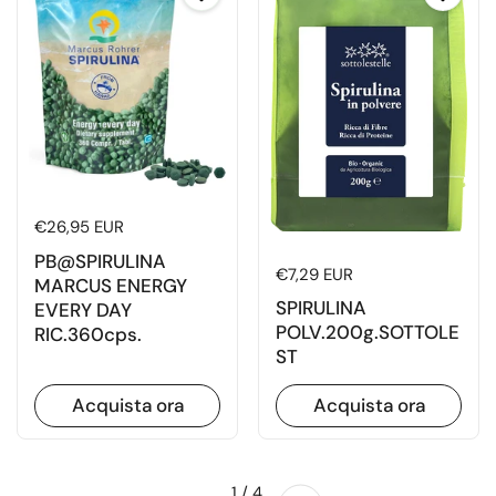
Prezzo di listino
€26,95 EUR
PB@SPIRULINA
Prezzo di listino
€7,29 EUR
MARCUS ENERGY
SPIRULINA
EVERY DAY
POLV.200g.SOTTOLE
RIC.360cps.
ST
Acquista ora
Acquista ora
Successivo
1 / 4