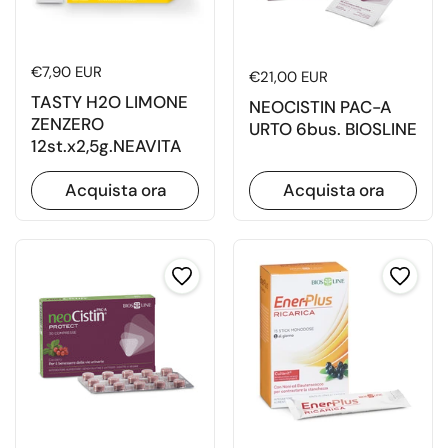
Prezzo di listino
€7,90 EUR
Prezzo di listino
€21,00 EUR
TASTY H2O LIMONE
NEOCISTIN PAC-A
ZENZERO
URTO 6bus. BIOSLINE
12st.x2,5g.NEAVITA
Acquista ora
Acquista ora