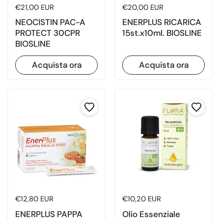
Prezzo di listino
€21,00 EUR
Prezzo di listino
€20,00 EUR
NEOCISTIN PAC-A
ENERPLUS RICARICA
PROTECT 30CPR
15st.x10ml. BIOSLINE
BIOSLINE
Acquista ora
Acquista ora
Prezzo di listino
€12,80 EUR
Prezzo di listino
€10,20 EUR
ENERPLUS PAPPA
Olio Essenziale