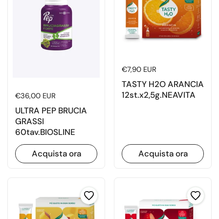
Prezzo di listino
€7,90 EUR
TASTY H2O ARANCIA
12st.x2,5g.NEAVITA
Prezzo di listino
€36,00 EUR
ULTRA PEP BRUCIA
GRASSI
60tav.BIOSLINE
Acquista ora
Acquista ora