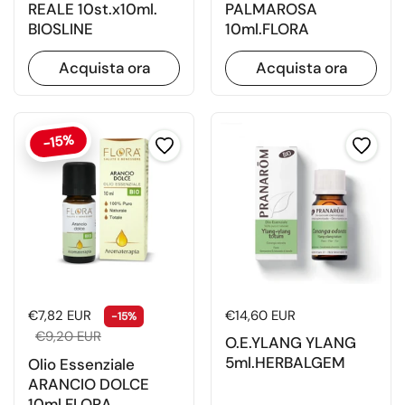
REALE 10st.x10ml.
PALMAROSA
BIOSLINE
10ml.FLORA
Acquista ora
Acquista ora
-15%
Prezzo di listino
Prezzo di vendita
Prezzo di listino
€14,60 EUR
€7,82 EUR
-15%
€9,20 EUR
O.E.YLANG YLANG
5ml.HERBALGEM
Olio Essenziale
ARANCIO DOLCE
10ml.FLORA