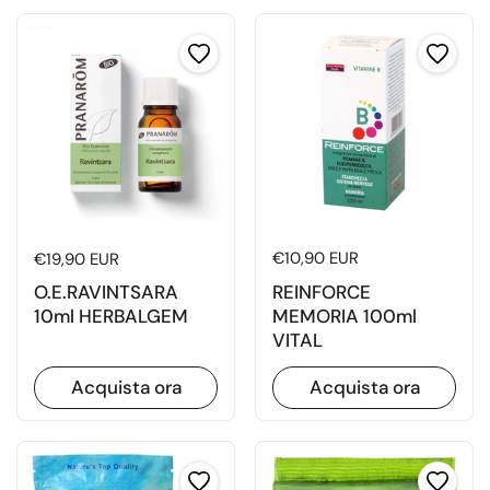
Prezzo di listino
€10,90 EUR
Prezzo di listino
€19,90 EUR
REINFORCE
O.E.RAVINTSARA
MEMORIA 100ml
10ml HERBALGEM
VITAL
Acquista ora
Acquista ora