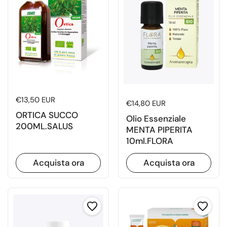
Prezzo di listino
€13,50 EUR
Prezzo di listino
€14,80 EUR
ORTICA SUCCO
Olio Essenziale
200ML.SALUS
MENTA PIPERITA
10ml.FLORA
Acquista ora
Acquista ora