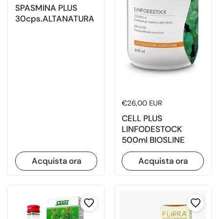
SPASMINA PLUS
30cps.ALTANATURA
Prezzo di listino
€26,00 EUR
CELL PLUS
LINFODESTOCK
500ml BIOSLINE
Acquista ora
Acquista ora