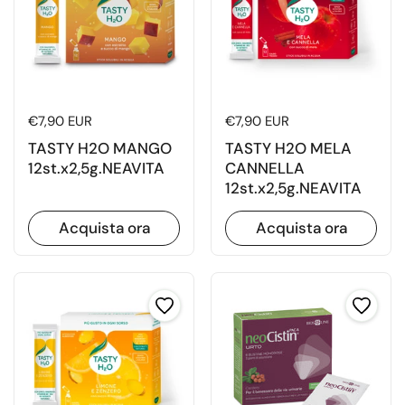
Prezzo di listino
€7,90 EUR
Prezzo di listino
€7,90 EUR
TASTY H2O MANGO
TASTY H2O MELA
12st.x2,5g.NEAVITA
CANNELLA
12st.x2,5g.NEAVITA
Acquista ora
Acquista ora