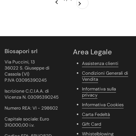
Precedente
Biosapori srl
Area Legale
Via Puccini, 13
Assistenza clienti
36022 S. Giuseppe di
Condizioni Generali di
Cassola (VI)
Vendita
P.IVA 03095390245
Informativa sulla
Iscrizione C.C.I.A.A. di
privacy
Vicenza N. 03095390245
Informativa Cookies
Numero REA: VI - 298602
Carta Fedeltà
Capitale sociale: Euro
Gift Card
310.000,00 i.v.
Whistelblowing
Codice SDI: 5RUO82D