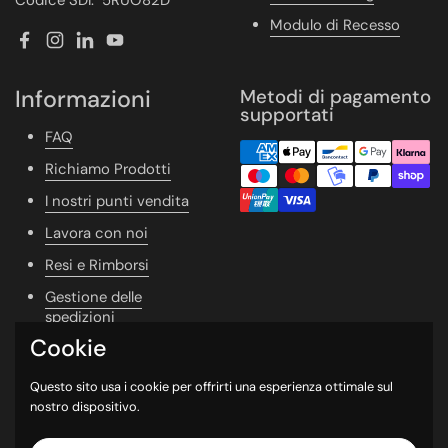
Modulo di Recesso
Facebook
Instagram
LinkedIn
YouTube
Informazioni
Metodi di pagamento
supportati
FAQ
Richiamo Prodotti
I nostri punti vendita
Lavora con noi
Resi e Rimborsi
Gestione delle
spedizioni
Cookie
Vivere Naturale
Whishlist
Questo sito usa i cookie per offrirti una esperienza ottimale sul
nostro dispositivo.
Newsletter
Contatti