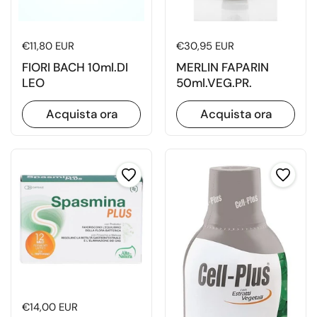
Prezzo di listino
€11,80 EUR
Prezzo di listino
€30,95 EUR
FIORI BACH 10ml.DI
MERLIN FAPARIN
LEO
50ml.VEG.PR.
Acquista ora
Acquista ora
Prezzo di listino
€14,00 EUR